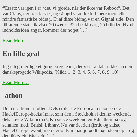
#Ersatz var igen i år “det, vi gjorde, når der ikke var Reboot“. Det
var Claus, der trak læsset, og så bød vi andre ind mere mere eller
mindre fantastiske bidrag. Et af disse bidrag var en Gignal-side. Den
tilhørende statistik viser 76 tweets, 32 checkins og 25 billeder. Hvad
indholdssiden angår, kommer der noget
[…]
Read More…
En lille graf
Jeg integrerer lige et google-regneark, der viser antal artikler på den
dansksprogede Wikipedia. [Kilde 1, 2, 3, 4, 5, 6, 7, 8, 9, 10]
Read More…
-athon
Der er -athoner i luften. Dels er der de Europeana-sponserede
Hack4Europe-hackathons, som den i Stockholm i denne weekend,
dels havde Wikimedia UK i sidste weekend en Editathon på (og
sammen med) British Library. Nu var det den fjerde og sidste
Hack4Europe-event, men derfor kan man jo godt tage ideen op – og
den ikke-tekniske side
[…]