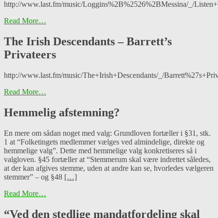
http://www.last.fm/music/Loggins%2B%2526%2BMessina/_/Liste
Read More…
The Irish Descendants – Barrett’s
Privateers
http://www.last.fm/music/The+Irish+Descendants/_/Barrett%27s+Priv
Read More…
Hemmelig afstemning?
En mere om sådan noget med valg: Grundloven fortæller i §31, stk.
1 at “Folketingets medlemmer vælges ved almindelige, direkte og
hemmelige valg”. Dette med hemmelige valg konkretiseres så i
valgloven. §45 fortæller at “Stemmerum skal være indrettet således,
at der kan afgives stemme, uden at andre kan se, hvorledes vælgeren
stemmer” – og §48
[…]
Read More…
“Ved den stedlige mandatfordeling skal