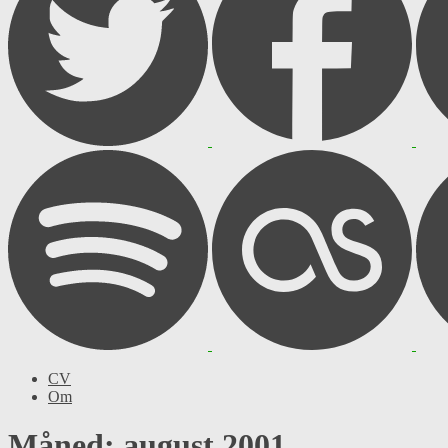
CV
Om
Måned: august 2001