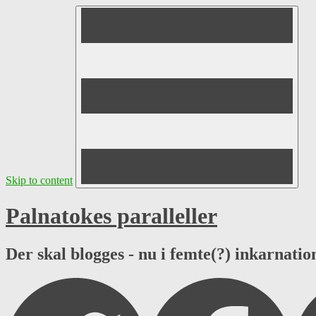
Skip to content
Palnatokes paralleller
Der skal blogges - nu i femte(?) inkarnation