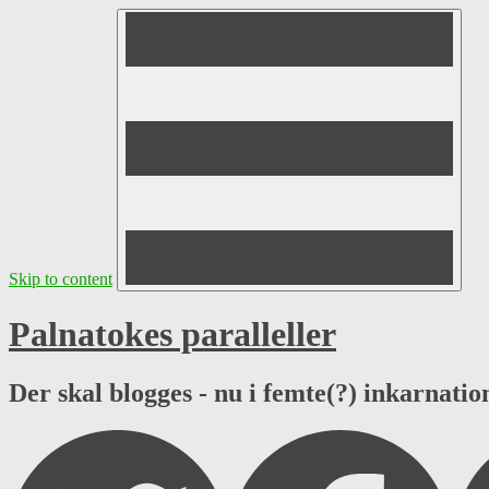
Skip to content
Palnatokes paralleller
Der skal blogges - nu i femte(?) inkarnation