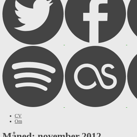
CV
Om
Måned: november 2012