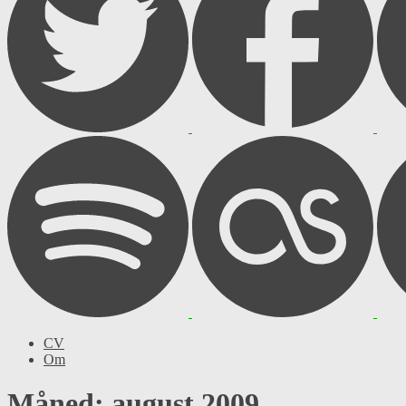
CV
Om
Måned: august 2009