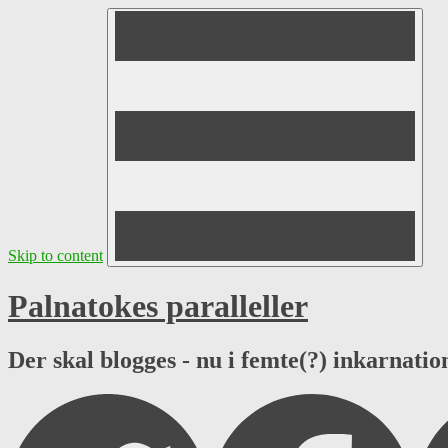
Skip to content
Palnatokes paralleller
Der skal blogges - nu i femte(?) inkarnation