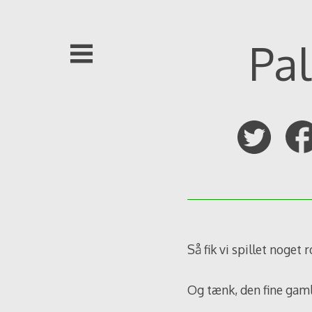
Skip
to
content
Pal
Så fik vi spillet noget 
Og tænk, den fine gam