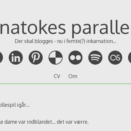
natokes paralle
Der skal blogges - nu i femte(?) inkarnation...
CV
Om
rollespil igår…
le dame var indblandet… det var værre.