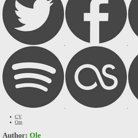
CV
Om
Author:
Ole