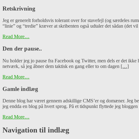
Retskrivning
Jeg er generelt forholdsvis tolerant over for stavefejl (og særdeles ru
“linie” og “tredie” kræver at skribenten også udtaler det sådan (det vil
Read More…
Den der pause..
Nu holder jeg jo pause fra Facebook og Twitter, men dels er det ikke hel
netværk, så jeg åbner dem taktisk en gang eller to om dagen
[…]
Read More…
Gamle indlæg
Denne blog har været gennem adskillige CMS’er og domæner. Jeg begy
jeg endda en blog på hvert sprog. På et tidspunkt flyttede jeg blogge
Read More…
Navigation til indlæg