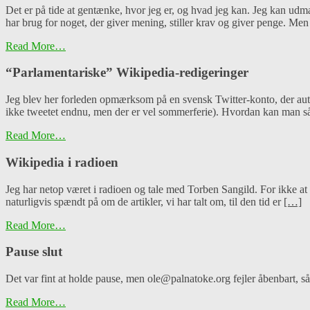
Det er på tide at gentænke, hvor jeg er, og hvad jeg kan. Jeg kan udmæ
har brug for noget, der giver mening, stiller krav og giver penge. Me
Read More…
“Parlamentariske” Wikipedia-redigeringer
Jeg blev her forleden opmærksom på en svensk Twitter-konto, der aut
ikke tweetet endnu, men der er vel sommerferie). Hvordan kan man så det
Read More…
Wikipedia i radioen
Jeg har netop været i radioen og tale med Torben Sangild. For ikke at 
naturligvis spændt på om de artikler, vi har talt om, til den tid er
[…]
Read More…
Pause slut
Det var fint at holde pause, men ole@palnatoke.org fejler åbenbart, s
Read More…