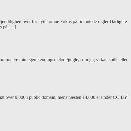
jendtlighed over for nytilkomne Fokus på firkantede regler Dårligere
us på
[…]
komponere min egen kendingsmelodi/jingle, som jeg så kan spille eller
 er lidt over 9.000 i public domain, mens næsten 14.000 er under CC-BY-