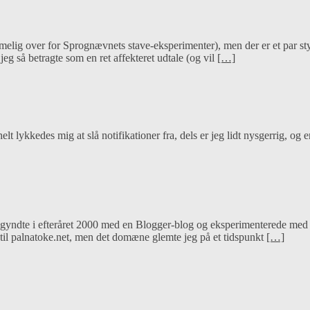
mmelig over for Sprognævnets stave-eksperimenter), men der er et par styk
 jeg så betragte som en ret affekteret udtale (og vil
[…]
t lykkedes mig at slå notifikationer fra, dels er jeg lidt nysgerrig, og en
ndte i efteråret 2000 med en Blogger-blog og eksperimenterede med om
n til palnatoke.net, men det domæne glemte jeg på et tidspunkt
[…]