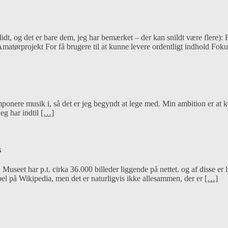
t, og det er bare dem, jeg har bemærket – der kan snildt være flere): F
matørprojekt For få brugere til at kunne levere ordentligt indhold Fok
mponere musik i, så det er jeg begyndt at lege med. Min ambition er at 
Jeg har indtil
[…]
s
. Museet har p.t. cirka 36.000 billeder liggende på nettet. og af disse
pel på Wikipedia, men det er naturligvis ikke allesammen, der er
[…]