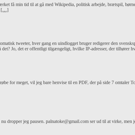
rket få min tid til at gå med Wikipedia, politisk arbejde, brætspil, børn
n
[…]
omatisk tweeter, hver gang en uindlogget bruger redigerer den svensks
? Jo, det er offentligt tilgængeligt, hvilke IP-adresser, der tilhører h
røbe for meget, vil jeg bare henvise til en PDF, der på side 7 omtaler T
å nu dropper jeg pausen. palnatoke@gmail.com ser ud til at virke, men j