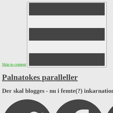
Skip to content
Palnatokes paralleller
Der skal blogges - nu i femte(?) inkarnation