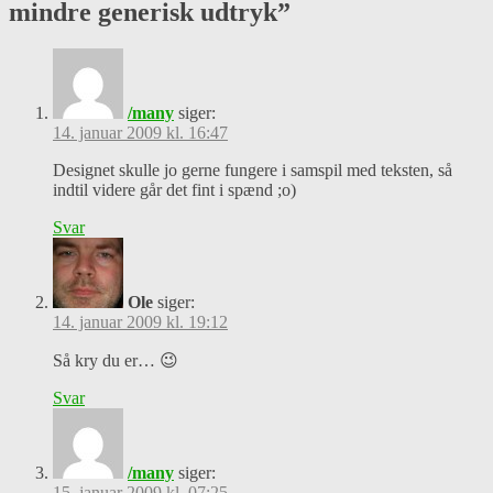
mindre generisk udtryk
”
/many
siger:
14. januar 2009 kl. 16:47
Designet skulle jo gerne fungere i samspil med teksten, så
indtil videre går det fint i spænd ;o)
Svar
Ole
siger:
14. januar 2009 kl. 19:12
Så kry du er… 😉
Svar
/many
siger:
15. januar 2009 kl. 07:25