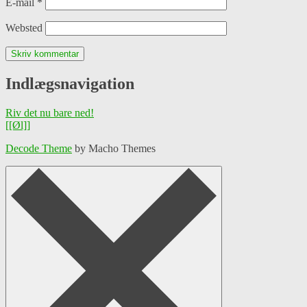
E-mail
*
Websted
Indlægsnavigation
Riv det nu bare ned!
[[Øl]]
Decode Theme
by Macho Themes