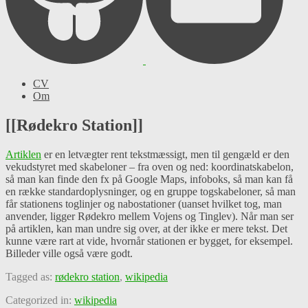
CV
Om
[[Rødekro Station]]
Artiklen
er en letvægter rent tekstmæssigt, men til gengæld er den
vekudstyret med skabeloner – fra oven og ned: koordinatskabelon,
så man kan finde den fx på Google Maps, infoboks, så man kan få
en række standardoplysninger, og en gruppe togskabeloner, så man
får stationens toglinjer og nabostationer (uanset hvilket tog, man
anvender, ligger Rødekro mellem Vojens og Tinglev). Når man ser
på artiklen, kan man undre sig over, at der ikke er mere tekst. Det
kunne være rart at vide, hvornår stationen er bygget, for eksempel.
Billeder ville også være godt.
Tagged as:
rødekro station
,
wikipedia
Categorized in:
wikipedia