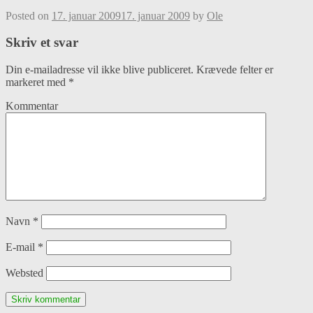
Posted on
17. januar 2009
17. januar 2009
by
Ole
Skriv et svar
Din e-mailadresse vil ikke blive publiceret.
Krævede felter er
markeret med
*
Kommentar
Navn
*
E-mail
*
Websted