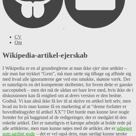
CV
Om
Wikipedia-artikel-ejerskab
I Wikipedia er en af grundreglerne at man ikke
ejer
sine artikler –
når man har trykket “Gem”, må man sætte sig tilbage og affinde sig
med hvad alle ignoranterne gør ved ens smukke, skønne værk. Der
er naturligvis en del kompetente skribenter, for hvem dette er ganske
uacceptabelt – men det må de sådan set bare leve med, hvis ikke de i
diskussionen kan få enighed om at
deres
version er den bedste.
Godtså. Vi kan altså ikke få lov til at skrive en artikel helt selv, men
hvad nu hvis man kunne få en markering af at “denne forfatter er
hovedbidragyder til artikel XX”? Det burde man kunne lave nogle
formler for på baggrund af de redigeringer, der er medgået til den
enkelte artikel. Det er naturligvis et kæmpe arbejde at holde rede på
alle artiklerne, men man kunne nøjes med de artikler, der er
udpeget
som særligt gode
– det er vel også dem, man særligt kunne tænke