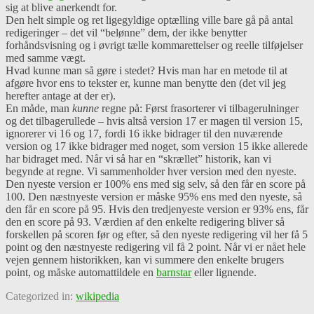
sig at blive anerkendt for.
Den helt simple og ret ligegyldige optælling ville bare gå på antal
redigeringer – det vil “belønne” dem, der ikke benytter
forhåndsvisning og i øvrigt tælle kommarettelser og reelle tilføjelser
med samme vægt.
Hvad kunne man så gøre i stedet? Hvis man har en metode til at
afgøre hvor ens to tekster er, kunne man benytte den (det vil jeg
herefter antage at der er).
En måde, man
kunne
regne på: Først frasorterer vi tilbagerulninger
og det tilbagerullede – hvis altså version 17 er magen til version 15,
ignorerer vi 16 og 17, fordi 16 ikke bidrager til den nuværende
version og 17 ikke bidrager med noget, som version 15 ikke allerede
har bidraget med. Når vi så har en “skrællet” historik, kan vi
begynde at regne. Vi sammenholder hver version med den nyeste.
Den nyeste version er 100% ens med sig selv, så den får en score på
100. Den næstnyeste version er måske 95% ens med den nyeste, så
den får en score på 95. Hvis den tredjenyeste version er 93% ens, får
den en score på 93. Værdien af den enkelte redigering bliver så
forskellen på scoren før og efter, så den nyeste redigering vil her få 5
point og den næstnyeste redigering vil få 2 point. Når vi er nået hele
vejen gennem historikken, kan vi summere den enkelte brugers
point, og måske automattildele en
barnstar
eller lignende.
Categorized in:
wikipedia