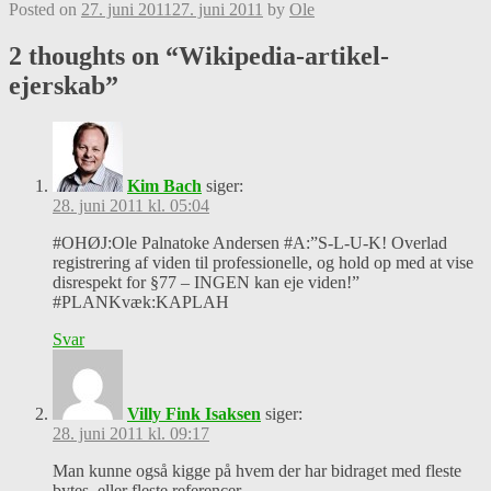
Posted on
27. juni 2011
27. juni 2011
by
Ole
2 thoughts on “
Wikipedia-artikel-
ejerskab
”
Kim Bach
siger:
28. juni 2011 kl. 05:04
#OHØJ:Ole Palnatoke Andersen #A:”S-L-U-K! Overlad
registrering af viden til professionelle, og hold op med at vise
disrespekt for §77 – INGEN kan eje viden!”
#PLANKvæk:KAPLAH
Svar
Villy Fink Isaksen
siger:
28. juni 2011 kl. 09:17
Man kunne også kigge på hvem der har bidraget med fleste
bytes, eller fleste referencer.