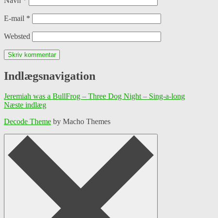
Navn
*
E-mail
*
Websted
Indlægsnavigation
Jeremiah was a BullFrog – Three Dog Night – Sing-a-long
Næste indlæg
Decode Theme
by Macho Themes