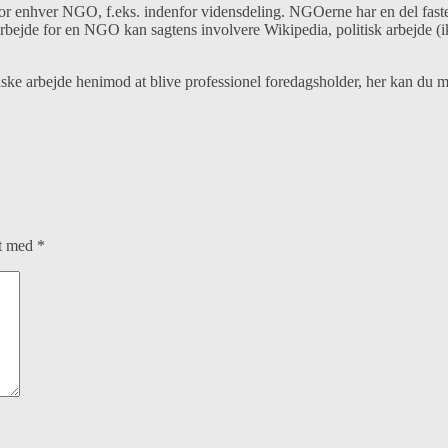
or enhver NGO, f.eks. indenfor vidensdeling. NGOerne har en del faste st
rbejde for en NGO kan sagtens involvere Wikipedia, politisk arbejde (ikk
ske arbejde henimod at blive professionel foredagsholder, her kan du 
et med
*