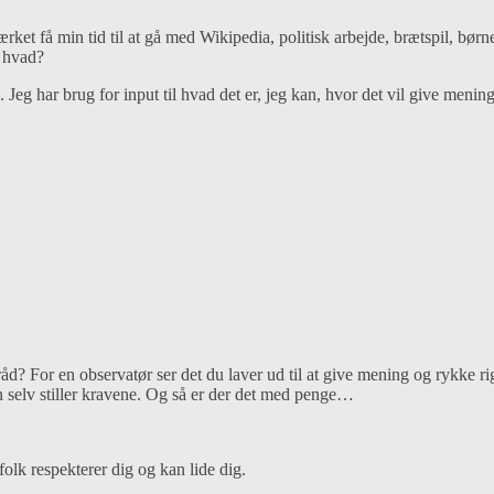
rket få min tid til at gå med Wikipedia, politisk arbejde, brætspil, børn
n hvad?
eg har brug for input til hvad det er, jeg kan, hvor det vil give mening 
? For en observatør ser det du laver ud til at give mening og rykke rigtig
an selv stiller kravene. Og så er der det med penge…
folk respekterer dig og kan lide dig.