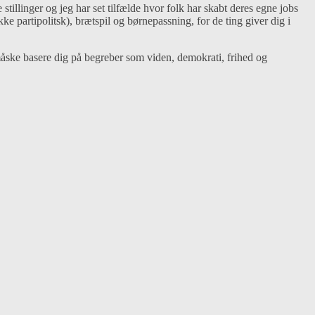
illinger og jeg har set tilfælde hvor folk har skabt deres egne jobs
e partipolitsk), brætspil og børnepassning, for de ting giver dig i
måske basere dig på begreber som viden, demokrati, frihed og