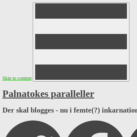
Skip to content
Palnatokes paralleller
Der skal blogges - nu i femte(?) inkarnation