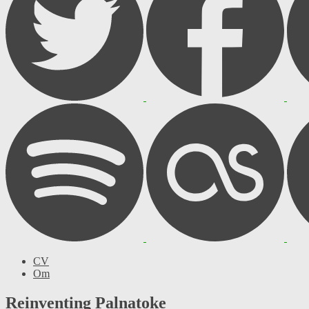
CV
Om
Reinventing Palnatoke