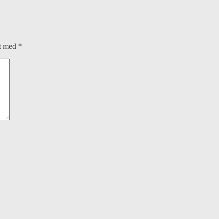
et med
*