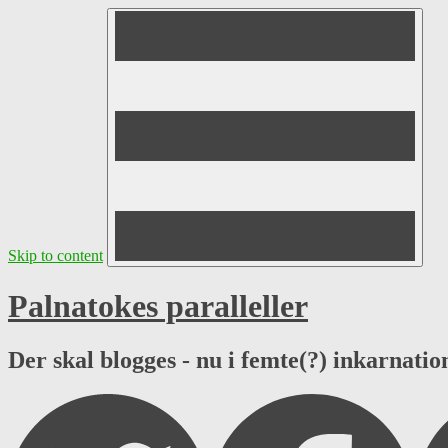
Skip to content
Palnatokes paralleller
Der skal blogges - nu i femte(?) inkarnation