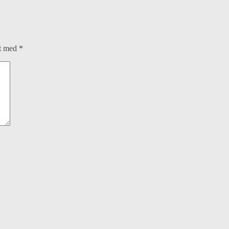
et med
*