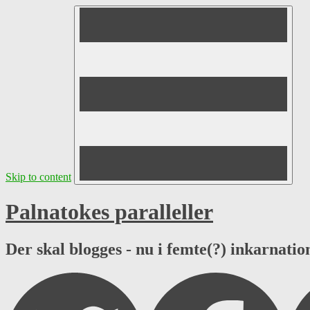
Skip to content
Palnatokes paralleller
Der skal blogges - nu i femte(?) inkarnation