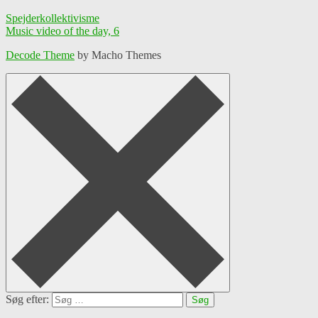
Spejderkollektivisme
Music video of the day, 6
Decode Theme
by Macho Themes
Søg efter: