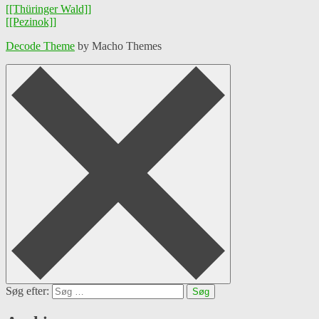
[[Thüringer Wald]]
[[Pezinok]]
Decode Theme
by Macho Themes
Søg efter: