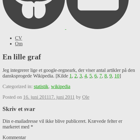
CV
Om
En lille graf
Jeg integrerer lige et google-regneark, der viser antal artikler på den
dansksprogede Wikipedia. [Kilde
1
,
2
,
3
,
4
,
5
,
6
,
7
,
8
,
9
,
10
]
Categorized in:
statistik
,
wikipedia
Posted on
16. juni 2011
17. juni 2011
by
Ole
Skriv et svar
Din e-mailadresse vil ikke blive publiceret.
Krævede felter er
markeret med
*
Kommentar