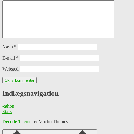
Navn
*
E-mail
*
Websted
Indlægsnavigation
-athon
Statz
Decode Theme
by Macho Themes