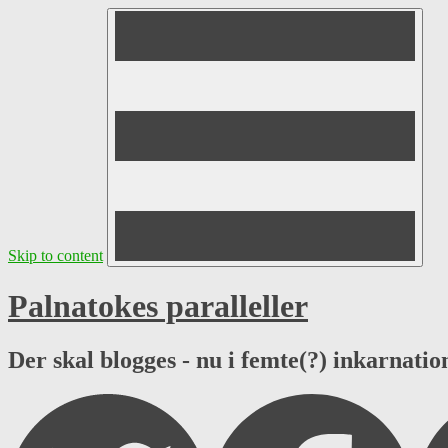
Skip to content
Palnatokes paralleller
Der skal blogges - nu i femte(?) inkarnation