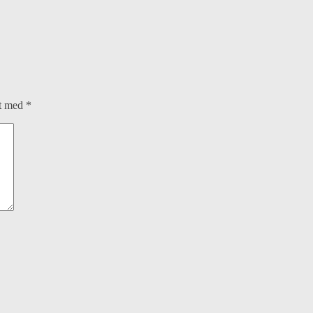
et med
*