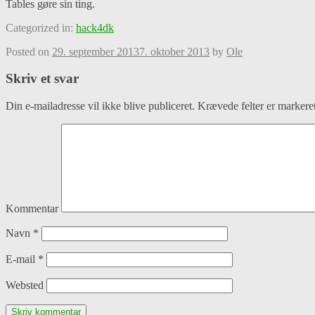
Tables gøre sin ting.
Categorized in:
hack4dk
Posted on
29. september 2013
7. oktober 2013
by
Ole
Skriv et svar
Din e-mailadresse vil ikke blive publiceret.
Krævede felter er marker
Kommentar
Navn
*
E-mail
*
Websted