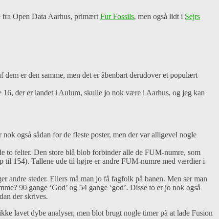
ene fra Open Data Aarhus, primært
Fur Fossils
, men også lidt i
Sejrs
af dem er den samme, men det er åbenbart derudover et populært
16, der er landet i Aulum, skulle jo nok være i Aarhus, og jeg kan
 er nok også sådan for de fleste poster, men der var alligevel nogle
 to felter. Den store blå blob forbinder alle de FUM-numre, som
 til 154). Tallene ude til højre er andre FUM-numre med værdier i
gger andre steder. Ellers må man jo få fagfolk på banen. Men ser man
amme? 90 gange ‘God’ og 54 gange ‘god’. Disse to er jo nok også
dan der skrives.
 ikke lavet dybe analyser, men blot brugt nogle timer på at lade Fusion