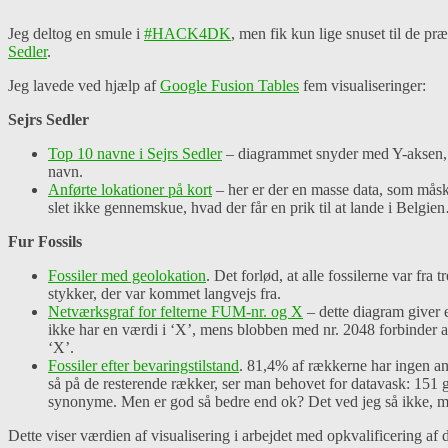
Jeg deltog en smule i
#HACK4DK
, men fik kun lige snuset til de p
Sedler
.
Jeg lavede ved hjælp af
Google Fusion Tables
fem visualiseringer:
Sejrs Sedler
Top 10 navne i Sejrs Sedler
– diagrammet snyder med Y-aksen, m
navn.
Anførte lokationer på kort
– her er der en masse data, som måske
slet ikke gennemskue, hvad der får en prik til at lande i Belgi
Fur Fossils
Fossiler med geolokation
. Det forlød, at alle fossilerne var fra
stykker, der var kommet langvejs fra.
Netværksgraf for felterne FUM-nr. og X
– dette diagram giver
ikke har en værdi i ‘X’, mens blobben med nr. 2048 forbinder 
‘X’.
Fossiler efter bevaringstilstand
. 81,4% af rækkerne har ingen anf
så på de resterende rækker, ser man behovet for datavask: 151
synonyme. Men er god så bedre end ok? Det ved jeg så ikke, men
Dette viser værdien af visualisering i arbejdet med opkvalificering af 