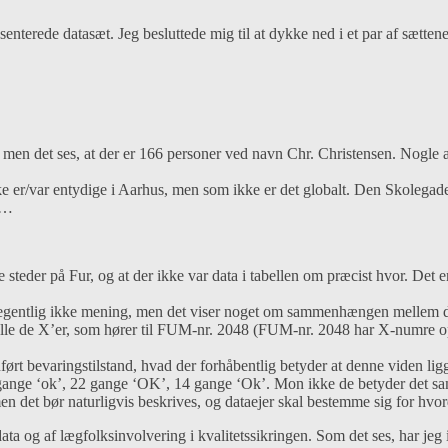
ræsenterede datasæt. Jeg besluttede mig til at dykke ned i et par af sætt
en det ses, at der er 166 personer ved navn Chr. Christensen. Nogle 
 er/var entydige i Aarhus, men som ikke er det globalt. Den Skolegade 
en…
 tre steder på Fur, og at der ikke var data i tabellen om præcist hvor. Det
 egentlig ikke mening, men det viser noget om sammenhængen mellem de
alle de X’er, som hører til FUM-nr. 2048 (FUM-nr. 2048 har X-numre op
ørt bevaringstilstand, hvad der forhåbentlig betyder at denne viden li
 gange ‘ok’, 22 gange ‘OK’, 14 gange ‘Ok’. Mon ikke de betyder det s
 det bør naturligvis beskrives, og dataejer skal bestemme sig for hvor
data og af lægfolksinvolvering i kvalitetssikringen. Som det ses, har jeg