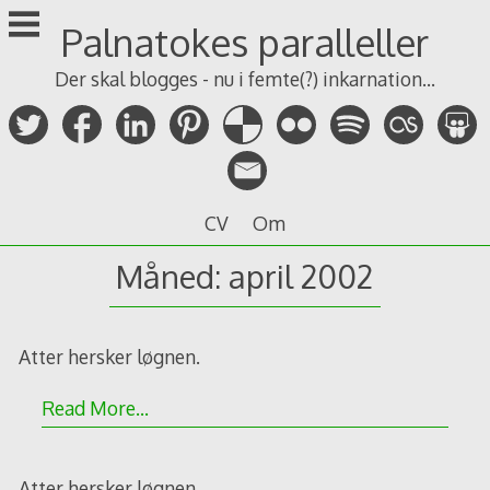
Skip
Palnatokes paralleller
to
content
Der skal blogges - nu i femte(?) inkarnation...
CV
Om
Måned: april 2002
Atter hersker løgnen.
Read More…
Atter hersker løgnen.