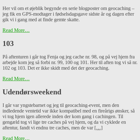
Her vil om et øjeblik begynde en serie blogposter om geocaching –
jeg fik en GPS-modtager i fødselsdagsgave sidste år og dagen efter
gik vi i gang med at finde gemte skatte.
Read More…
103
På aftenturen i går tog Fenja og jeg cache nr. 98, og på vej hjem fra
arbejde kom jeg så forbi nr. 99, 100 og 101. Her til aften tog vi så nr.
102 og 103. Det er ikke skidt med det der geocaching.
Read More…
Udendørsweekend
I går var yngstebarnet og jeg til geocaching-event, men den
indledende ventetid var ikke kompatibel med en fireårigs ønsker, så
vi tog hjem igen allerede inden der kom gang i cachingen. Til
gengæld tog vi lige tre caches på vej hjem, og da vi cyklede en
aftentur, fandt vi endnu tre caches, men de var
[…]
Read More…