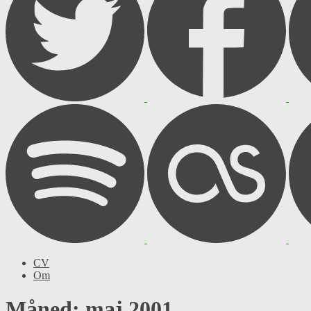
CV
Om
Måned: maj 2001