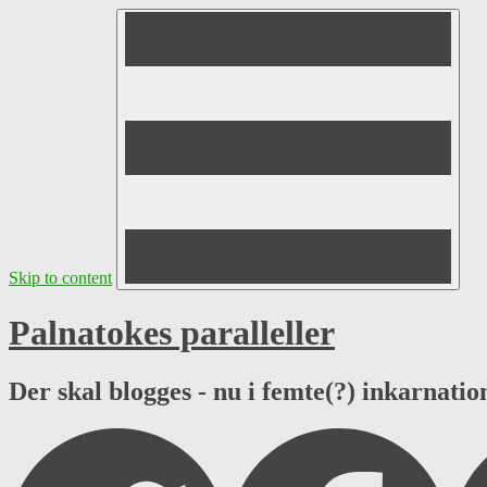
Skip to content
Palnatokes paralleller
Der skal blogges - nu i femte(?) inkarnation