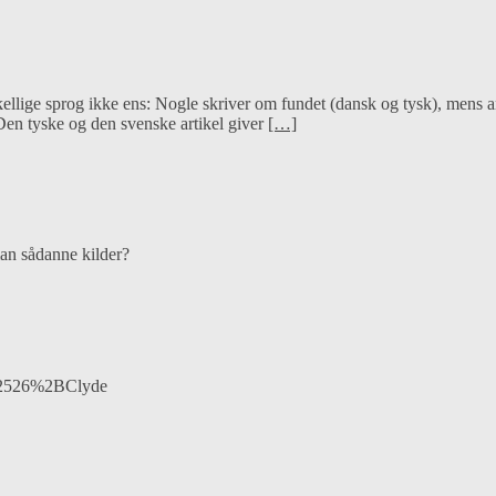
llige sprog ikke ens: Nogle skriver om fundet (dansk og tysk), mens an
 Den tyske og den svenske artikel giver
[…]
man sådanne kilder?
%2526%2BClyde