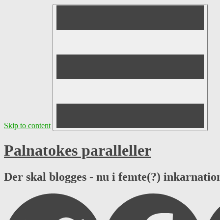
Skip to content
Palnatokes paralleller
Der skal blogges - nu i femte(?) inkarnation