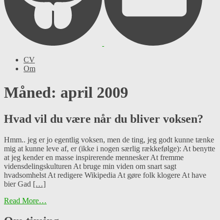
CV
Om
Måned: april 2009
Hvad vil du være når du bliver voksen?
Hmm.. jeg er jo egentlig voksen, men de ting, jeg godt kunne tænke
mig at kunne leve af, er (ikke i nogen særlig rækkefølge): At benytte
at jeg kender en masse inspirerende mennesker At fremme
vidensdelingskulturen At bruge min viden om snart sagt
hvadsomhelst At redigere Wikipedia At gøre folk klogere At have
bier Gad
[…]
Read More…