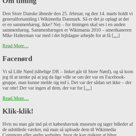
Om timing
Den Store Danske åbnede den 25. februar, og den 14. marts holdt vi
generalforsamling i Wikimedia Danmark. Så er det jo oplagt at der
er en sammenhæng, ikke? Nej – for timingen skal ses i en anden
sammenhæng. Sammenhængen er Wikimania 2010 – amerikaneren
Mike Halterman var med i det fejlslagne arbejde for at få
[…]
Read More…
Facenørd
Vi så Lille Nørd (tåbelige DR – linket går til Store Nørd), og så kom
jeg til at tænke på at jeg da lige ville se om der var en Facebook-
gruppe, man kunne melde sig ind i. Det var der sådan set ikke – der
var otte! Der var ingen af dem, der var for
[…]
Read More…
Klik-klik!
Hvis nu man går ind på et københavnsk museum og tager billeder af
de udstillede værker, må man så uploade dem til Wikimedia
Commons eller andre websites, hvor de kan risikere at blive