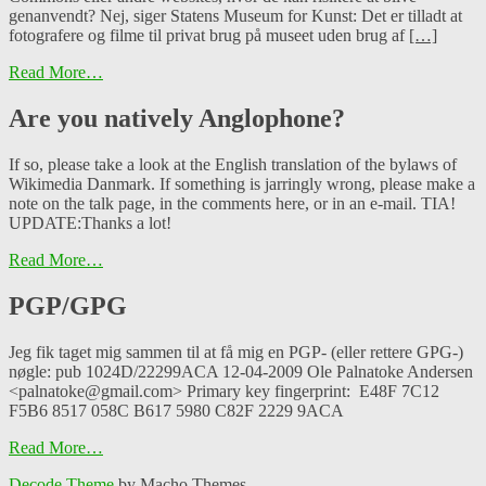
genanvendt? Nej, siger Statens Museum for Kunst: Det er tilladt at
fotografere og filme til privat brug på museet uden brug af
[…]
Read More…
Are you natively Anglophone?
If so, please take a look at the English translation of the bylaws of
Wikimedia Danmark. If something is jarringly wrong, please make a
note on the talk page, in the comments here, or in an e-mail. TIA!
UPDATE:Thanks a lot!
Read More…
PGP/GPG
Jeg fik taget mig sammen til at få mig en PGP- (eller rettere GPG-)
nøgle: pub 1024D/22299ACA 12-04-2009 Ole Palnatoke Andersen
<palnatoke@gmail.com> Primary key fingerprint: E48F 7C12
F5B6 8517 058C B617 5980 C82F 2229 9ACA
Read More…
Decode Theme
by Macho Themes