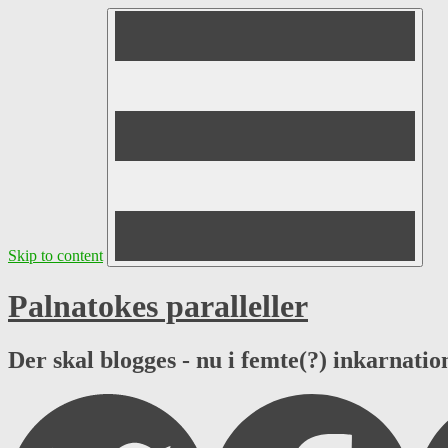
Skip to content
Palnatokes paralleller
Der skal blogges - nu i femte(?) inkarnation