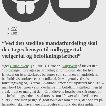
CV
Om
“Ved den stedlige mandatfordeling skal
der tages hensyn til indbyggertal,
vælgertal og befolkningstæthed”
siger
Grundloven
s §31, stk. 3. Dette er i
valgloven
så blevet til at
“Fordelingen foretages på grundlag af forholdstal, der for hver
landsdel og hver storkreds beregnes som summen af landsdelens,
henholdsvis storkredsens: 1) folketal, 2) vælgertal ved sidste
folketingsvalg og 3) areal i kvadratkilometer multipliceret med 20” –
men hov! Der tager vi jo ikke hensyn til befolkningstæthed, men til
areal… det er muligt at der i Grundlovens forarbejder står noget om
at “befolkningstæthed” skal forstås som “fravær af tæthed”, men
ellers kunne man jo lige så godt tolke det som at folk, der bor tæt på
hinanden, skal have mere indflydelse end folk, der ikke indgår i