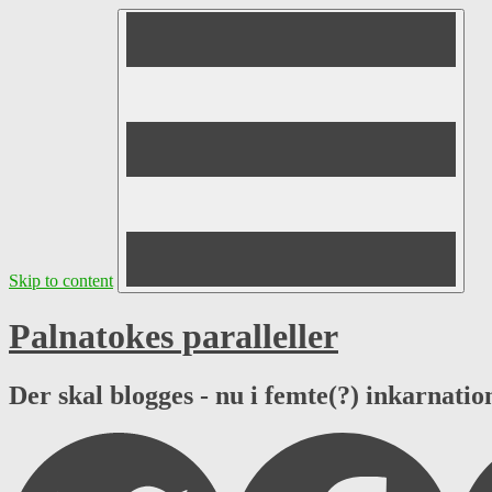
Skip to content
Palnatokes paralleller
Der skal blogges - nu i femte(?) inkarnation