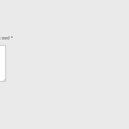
et med
*