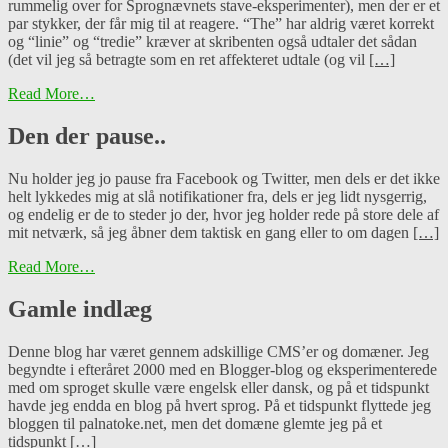
rummelig over for Sprognævnets stave-eksperimenter), men der er et
par stykker, der får mig til at reagere. “The” har aldrig været korrekt
og “linie” og “tredie” kræver at skribenten også udtaler det sådan
(det vil jeg så betragte som en ret affekteret udtale (og vil
[…]
Read More…
Den der pause..
Nu holder jeg jo pause fra Facebook og Twitter, men dels er det ikke
helt lykkedes mig at slå notifikationer fra, dels er jeg lidt nysgerrig,
og endelig er de to steder jo der, hvor jeg holder rede på store dele af
mit netværk, så jeg åbner dem taktisk en gang eller to om dagen
[…]
Read More…
Gamle indlæg
Denne blog har været gennem adskillige CMS’er og domæner. Jeg
begyndte i efteråret 2000 med en Blogger-blog og eksperimenterede
med om sproget skulle være engelsk eller dansk, og på et tidspunkt
havde jeg endda en blog på hvert sprog. På et tidspunkt flyttede jeg
bloggen til palnatoke.net, men det domæne glemte jeg på et
tidspunkt
[…]