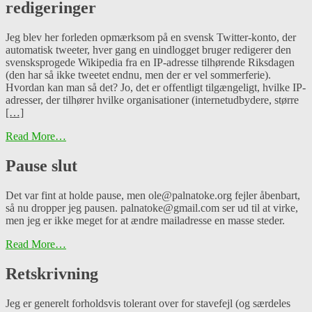
redigeringer
Jeg blev her forleden opmærksom på en svensk Twitter-konto, der
automatisk tweeter, hver gang en uindlogget bruger redigerer den
svensksprogede Wikipedia fra en IP-adresse tilhørende Riksdagen
(den har så ikke tweetet endnu, men der er vel sommerferie).
Hvordan kan man så det? Jo, det er offentligt tilgængeligt, hvilke IP-
adresser, der tilhører hvilke organisationer (internetudbydere, større
[…]
Read More…
Pause slut
Det var fint at holde pause, men ole@palnatoke.org fejler åbenbart,
så nu dropper jeg pausen. palnatoke@gmail.com ser ud til at virke,
men jeg er ikke meget for at ændre mailadresse en masse steder.
Read More…
Retskrivning
Jeg er generelt forholdsvis tolerant over for stavefejl (og særdeles