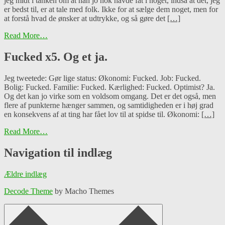
jeg midt i tanken om at han jo nok havde fat i noget, indså at det, jeg
er bedst til, er at tale med folk. Ikke for at sælge dem noget, men for
at forstå hvad de ønsker at udtrykke, og så gøre det
[…]
Read More…
Fucked x5. Og et ja.
Jeg tweetede: Gør lige status: Økonomi: Fucked. Job: Fucked.
Bolig: Fucked. Familie: Fucked. Kærlighed: Fucked. Optimist? Ja.
Og det kan jo virke som en voldsom omgang. Det er det også, men
flere af punkterne hænger sammen, og samtidigheden er i høj grad
en konsekvens af at ting har fået lov til at spidse til. Økonomi:
[…]
Read More…
Navigation til indlæg
Ældre indlæg
Decode Theme
by Macho Themes