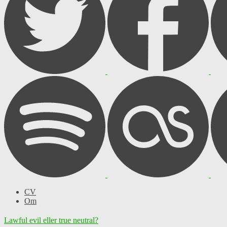
CV
Om
Lawful evil eller true neutral?