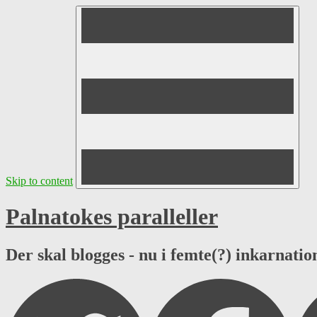
Skip to content
Palnatokes paralleller
Der skal blogges - nu i femte(?) inkarnation