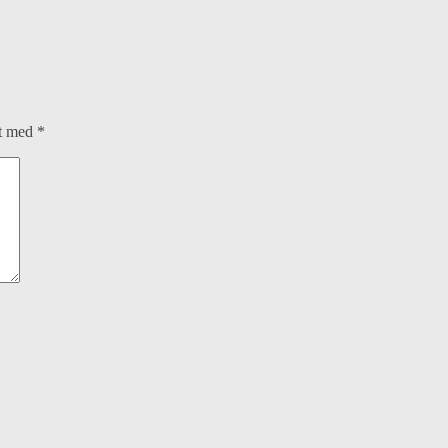
et med
*