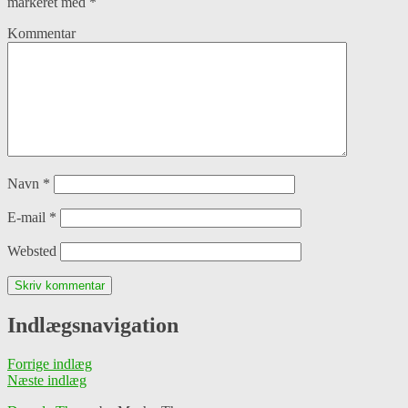
markeret med
*
Kommentar
Navn
*
E-mail
*
Websted
Indlægsnavigation
Forrige indlæg
Næste indlæg