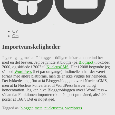
CV
Om
Importvanskeligheder
Jeg er i gang med at få bloggens tidligere inkarnationer ind her –
med en del besvær. Jeg begyndte at blogge (på
Blogspot
) i oktober
2000, og skiftede i 2003 til
NucleusCMS
. Her i 2008 begyndte jeg
så med
WordPress
(i et par omgange). Indimellem har der været
forsøg med andre platforme, men de er ikke vigtige for helheden.
Det lykkedes mig fint at få Blogger-bloggen over i NucleusCMS,
men at få Nucleus konverteret til WordPress kræver tid og
koncentration. Jeg kan hive Blogger-bloggen over i WordPress –
sådan da: Funktionen importerer kun én post pr. måned, altså 20
poster af 1667. Det er noget ged.
Tagged as:
blogger
,
meta
,
nucleuscms
,
wordpress