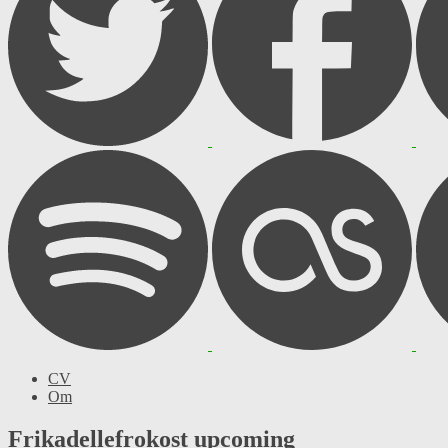
CV
Om
Frikadellefrokost upcoming