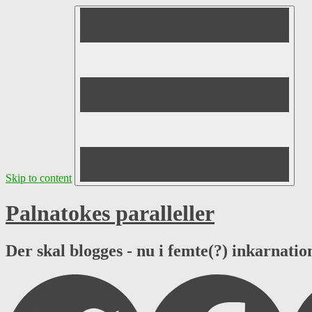
Skip to content
Palnatokes paralleller
Der skal blogges - nu i femte(?) inkarnation