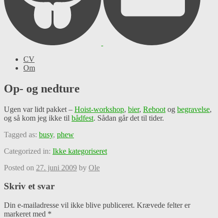
CV
Om
Op- og nedture
Ugen var lidt pakket –
Hoist-workshop
,
bier
,
Reboot
og
begravelse
,
og så kom jeg ikke til
bådfest
. Sådan går det til tider.
Tagged as:
busy
,
phew
Categorized in:
Ikke kategoriseret
Posted on
27. juni 2009
by
Ole
Skriv et svar
Din e-mailadresse vil ikke blive publiceret.
Krævede felter er
markeret med
*