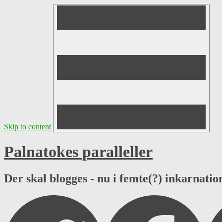
Skip to content
Palnatokes paralleller
Der skal blogges - nu i femte(?) inkarnation