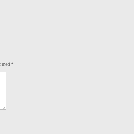
et med
*