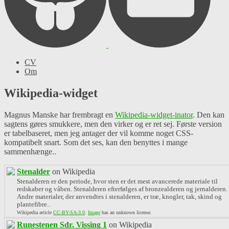
CV
Om
Wikipedia-widget
Magnus Manske har frembragt en
Wikipedia-widget-inator
. Den kan
sagtens gøres smukkere, men den virker og er ret sej. Første version
er tabelbaseret, men jeg antager der vil komme noget CSS-
kompatibelt snart. Som det ses, kan den benyttes i mange
sammenhænge..
Stenalder
on Wikipedia
Stenalderen er den periode, hvor sten er det mest avancerede materiale til
redskaber og våben. Stenalderen efterfølges af bronzealderen og jernalderen.
Andre materialer, der anvendtes i stenalderen, er træ, knogler, tak, skind og
plantefibre..
Wikipedia article
CC-BY-SA-3.0
.
Image
has an unknown license.
Runestenen Sdr. Vissing 1
on Wikipedia