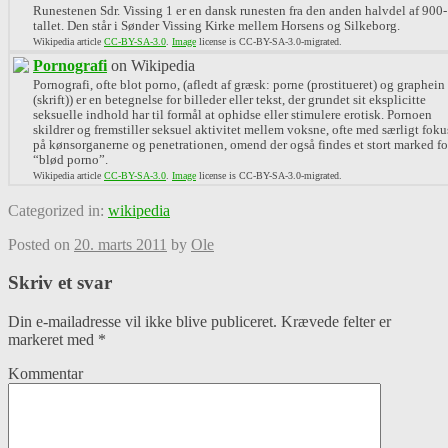
Runestenen Sdr. Vissing 1 er en dansk runesten fra den anden halvdel af 900-
tallet. Den står i Sønder Vissing Kirke mellem Horsens og Silkeborg.
Wikipedia article
CC-BY-SA-3.0
.
Image
license is CC-BY-SA-3.0-migrated.
Pornografi
on Wikipedia
Pornografi, ofte blot porno, (afledt af græsk: porne (prostitueret) og graphein
(skrift)) er en betegnelse for billeder eller tekst, der grundet sit eksplicitte
seksuelle indhold har til formål at ophidse eller stimulere erotisk. Pornoen
skildrer og fremstiller seksuel aktivitet mellem voksne, ofte med særligt foku
på kønsorganerne og penetrationen, omend der også findes et stort marked fo
“blød porno”.
Wikipedia article
CC-BY-SA-3.0
.
Image
license is CC-BY-SA-3.0-migrated.
Categorized in:
wikipedia
Posted on
20. marts 2011
by
Ole
Skriv et svar
Din e-mailadresse vil ikke blive publiceret.
Krævede felter er
markeret med
*
Kommentar