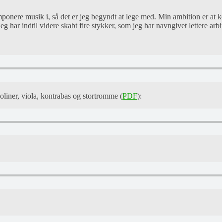
mponere musik i, så det er jeg begyndt at lege med. Min ambition er at 
g har indtil videre skabt fire stykker, som jeg har navngivet lettere arbi
ioliner, viola, kontrabas og stortromme (
PDF
):