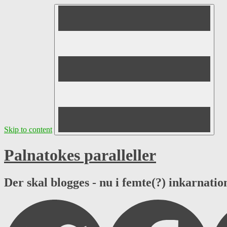
Skip to content
Palnatokes paralleller
Der skal blogges - nu i femte(?) inkarnation