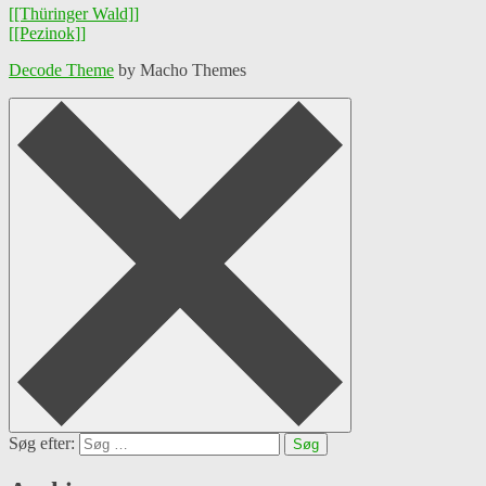
[[Thüringer Wald]]
[[Pezinok]]
Decode Theme
by Macho Themes
Søg efter: