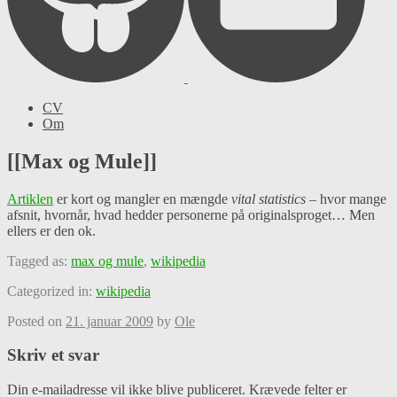
CV
Om
[[Max og Mule]]
Artiklen
er kort og mangler en mængde
vital statistics
– hvor mange
afsnit, hvornår, hvad hedder personerne på originalsproget… Men
ellers er den ok.
Tagged as:
max og mule
,
wikipedia
Categorized in:
wikipedia
Posted on
21. januar 2009
by
Ole
Skriv et svar
Din e-mailadresse vil ikke blive publiceret.
Krævede felter er