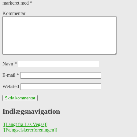
markeret med
*
Kommentar
Navn
*
E-mail
*
Websted
Indlægsnavigation
[[Langt fra Las Vegas]]
[[Fængselslærerforeningen]]