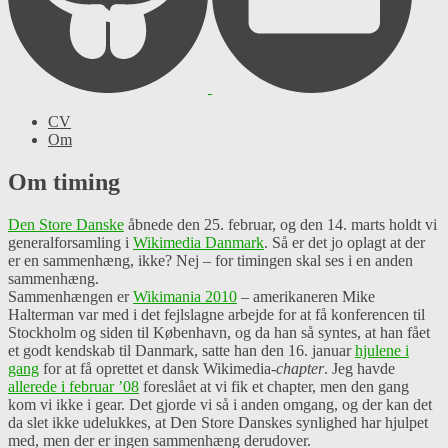
CV
Om
Om timing
Den Store Danske
åbnede den 25. februar, og den 14. marts holdt vi
generalforsamling i
Wikimedia Danmark
. Så er det jo oplagt at der
er en sammenhæng, ikke? Nej – for timingen skal ses i en anden
sammenhæng.
Sammenhængen er
Wikimania 2010
– amerikaneren Mike
Halterman var med i det fejlslagne arbejde for at få konferencen til
Stockholm og siden til København, og da han så syntes, at han fået
et godt kendskab til Danmark, satte han den 16. januar
hjulene i
gang
for at få oprettet et dansk Wikimedia-
chapter
. Jeg havde
allerede i februar ’08
foreslået at vi fik et chapter, men den gang
kom vi ikke i gear. Det gjorde vi så i anden omgang, og der kan det
da slet ikke udelukkes, at Den Store Danskes synlighed har hjulpet
med, men der er ingen sammenhæng derudover.