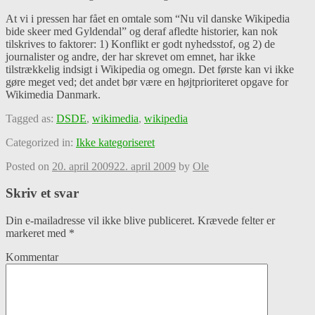
At vi i pressen har fået en omtale som “Nu vil danske Wikipedia
bide skeer med Gyldendal” og deraf afledte historier, kan nok
tilskrives to faktorer: 1) Konflikt er godt nyhedsstof, og 2) de
journalister og andre, der har skrevet om emnet, har ikke
tilstrækkelig indsigt i Wikipedia og omegn. Det første kan vi ikke
gøre meget ved; det andet bør være en højtprioriteret opgave for
Wikimedia Danmark.
Tagged as:
DSDE
,
wikimedia
,
wikipedia
Categorized in:
Ikke kategoriseret
Posted on
20. april 2009
22. april 2009
by
Ole
Skriv et svar
Din e-mailadresse vil ikke blive publiceret.
Krævede felter er
markeret med
*
Kommentar