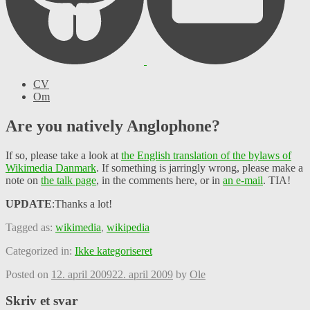
CV
Om
Are you natively Anglophone?
If so, please take a look at
the English translation of the bylaws of
Wikimedia Danmark
. If something is jarringly wrong, please make a
note on
the talk page
, in the comments here, or in
an e-mail
. TIA!
UPDATE
:Thanks a lot!
Tagged as:
wikimedia
,
wikipedia
Categorized in:
Ikke kategoriseret
Posted on
12. april 2009
22. april 2009
by
Ole
Skriv et svar