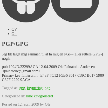
CV
Om
PGP/GPG
Jeg fik taget mig sammen til at få mig en PGP- (eller rettere GPG-)
nøgle:
pub 1024D/22299ACA 12-04-2009 Ole Palnatoke Andersen
<palnatoke@gmail.com>
Primary key fingerprint: E48F 7C12 F5B6 8517 058C B617 5980
C82F 2229 9ACA
Tagged as:
gpg
,
kryptering
,
pgp
Categorized in:
Ikke kategoriseret
Posted on
12. april 2009
by
Ole