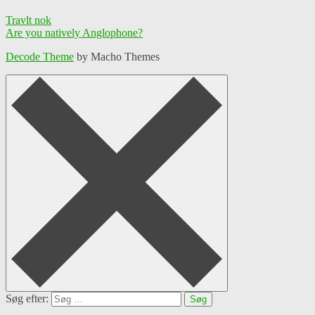
Travlt nok
Are you natively Anglophone?
Decode Theme
by Macho Themes
Søg efter: