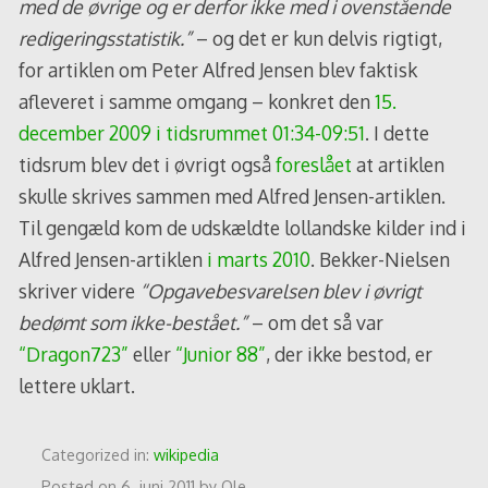
med de øvrige og er derfor ikke med i ovenstående
redigeringsstatistik.”
– og det er kun delvis rigtigt,
for artiklen om Peter Alfred Jensen blev faktisk
afleveret i samme omgang – konkret den
15.
december 2009 i tidsrummet 01:34-09:51
. I dette
tidsrum blev det i øvrigt også
foreslået
at artiklen
skulle skrives sammen med Alfred Jensen-artiklen.
Til gengæld kom de udskældte lollandske kilder ind i
Alfred Jensen-artiklen
i marts 2010
. Bekker-Nielsen
skriver videre
“Opgavebesvarelsen blev i øvrigt
bedømt som ikke-bestået.”
– om det så var
“Dragon723”
eller
“Junior 88”
, der ikke bestod, er
lettere uklart.
Categorized in:
wikipedia
Posted on
6. juni 2011
by
Ole