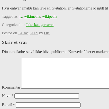
Hvis enhver amatør kan lave en tv-station, er tv-stationerne jo nødt til
Tagged as:
tv
,
wikimedia
,
wikipedia
Categorized in:
Ikke kategoriseret
Posted on
14. maj 2009
by
Ole
Skriv et svar
Din e-mailadresse vil ikke blive publiceret.
Krævede felter er marker
Kommentar
Navn
*
E-mail
*