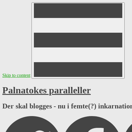
Skip to content
Palnatokes paralleller
Der skal blogges - nu i femte(?) inkarnation