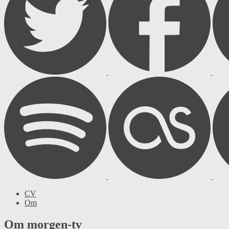
CV
Om
Om morgen-tv