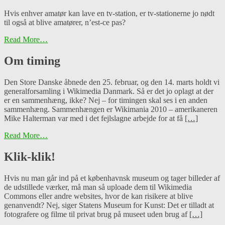
Hvis enhver amatør kan lave en tv-station, er tv-stationerne jo nødt
til også at blive amatører, n’est-ce pas?
Read More…
Om timing
Den Store Danske åbnede den 25. februar, og den 14. marts holdt vi
generalforsamling i Wikimedia Danmark. Så er det jo oplagt at der
er en sammenhæng, ikke? Nej – for timingen skal ses i en anden
sammenhæng. Sammenhængen er Wikimania 2010 – amerikaneren
Mike Halterman var med i det fejlslagne arbejde for at få
[…]
Read More…
Klik-klik!
Hvis nu man går ind på et københavnsk museum og tager billeder af
de udstillede værker, må man så uploade dem til Wikimedia
Commons eller andre websites, hvor de kan risikere at blive
genanvendt? Nej, siger Statens Museum for Kunst: Det er tilladt at
fotografere og filme til privat brug på museet uden brug af
[…]